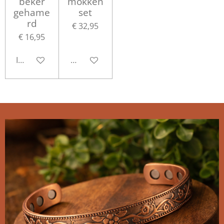
beker
mokken
gehame
set
rd
€ 32,95
€ 16,95
In winkelwagen
Houd mij op de hoogte