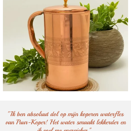
"Ik ben absoluut dol op mijn koperen waterfles
van Puur-Koper! Het water smaakt lekkerder en
ik voel me energieker."