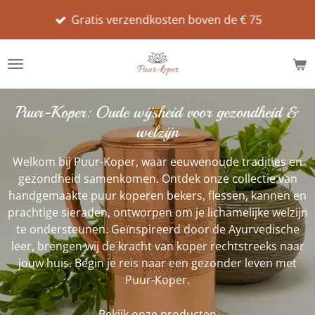
Ga
Gratis verzendkosten boven de € 75
direct
naar
de
hoofdinhoud
Puur-Koper: Oude wijsheid voor gezondheid &
welzijn
Welkom bij Puur-Koper, waar eeuwenoude tradities en
gezondheid samenkomen. Ontdek onze collectie van
handgemaakte puur koperen bekers, flessen, kannen en
prachtige sieraden, ontworpen om je lichamelijke welzijn
te ondersteunen. Geïnspireerd door de Ayurvedische
leer, brengen wij de kracht van koper rechtstreeks naar
jouw huis. Begin je reis naar een gezonder leven met
Puur-Koper.
Bekijk onze producten