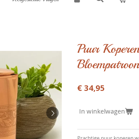
Puur Kopere
Bloempatroon 
€ 34,95
In winkelwagen
Prachtige puur koperen w