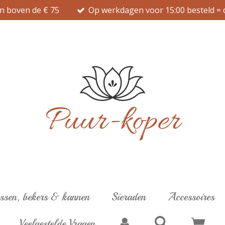
n boven de € 75
Op werkdagen voor 15:00 besteld = 
ssen, bekers & kannen
Sieraden
Accessoires
Veelgestelde Vragen