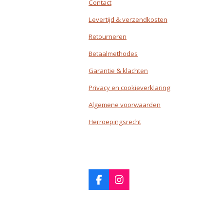
Contact
Levertijd & verzendkosten
Retourneren
Betaalmethodes
Garantie & klachten
Privacy en cookieverklaring
Algemene voorwaarden
Herroepingsrecht
F
I
a
n
c
s
R
e
t
a