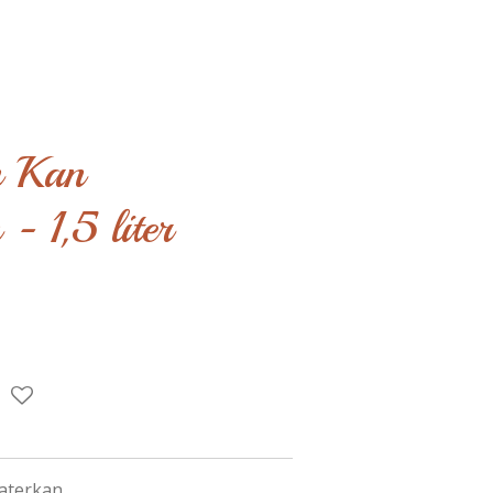
n Kan
- 1,5 liter
aterkan