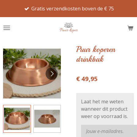
Ga
Gratis verzendkosten boven de € 75
direct
naar
de
hoofdinhoud
Puur koperen
drinkbak
€ 49,95
Laat het me weten
wanneer dit product
weer op voorraad is.