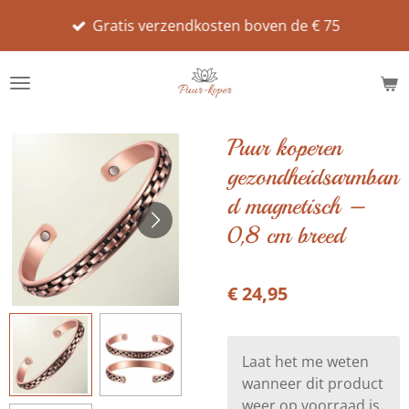
Ga
Gratis verzendkosten boven de € 75
direct
naar
de
hoofdinhoud
Puur koperen
gezondheidsarmban
d magnetisch –
0,8 cm breed
€ 24,95
Laat het me weten
wanneer dit product
weer op voorraad is.