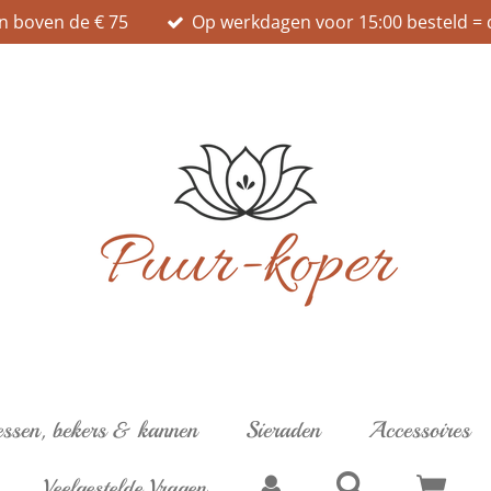
n boven de € 75
Op werkdagen voor 15:00 besteld = 
ssen, bekers & kannen
Sieraden
Accessoires
Veelgestelde Vragen