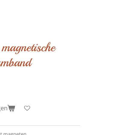
 magnetische
armband
gen
t magneten