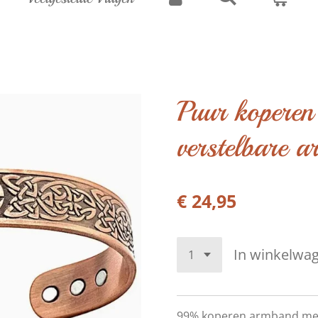
Puur koperen
verstelbare 
€ 24,95
In winkelwa
99% koperen armband me