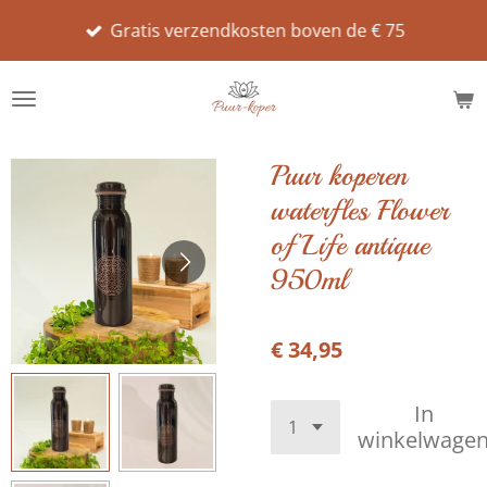
Ga
Gratis verzendkosten boven de € 75
direct
naar
de
hoofdinhoud
Puur koperen
waterfles Flower
of Life antique
950ml
€ 34,95
In
winkelwage